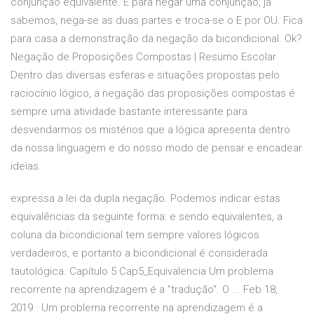
conjunção equivalente. E para negar uma conjunção, já
sabemos, nega-se as duas partes e troca-se o E por OU. Fica
para casa a demonstração da negação da bicondicional. Ok?
Negação de Proposições Compostas | Resumo Escolar
Dentro das diversas esferas e situações propostas pelo
raciocínio lógico, a negação das proposições compostas é
sempre uma atividade bastante interessante para
desvendarmos os mistérios que a lógica apresenta dentro
da nossa linguagem e do nosso modo de pensar e encadear
ideias.
expressa a lei da dupla negação. Podemos indicar estas
equivalências da seguinte forma: e sendo equivalentes, a
coluna da bicondicional tem sempre valores lógicos
verdadeiros, e portanto a bicondicional é considerada
tautológica. Capítulo 5 Cap5_Equivalencia Um problema
recorrente na aprendizagem é a "tradução". O ... Feb 18,
2019 · Um problema recorrente na aprendizagem é a