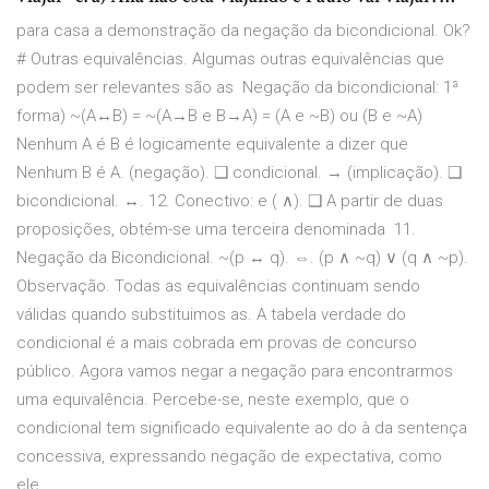
para casa a demonstração da negação da bicondicional. Ok?
# Outras equivalências. Algumas outras equivalências que
podem ser relevantes são as Negação da bicondicional: 1ª
forma) ~(A↔B) = ~(A→B e B→A) = (A e ~B) ou (B e ~A)
Nenhum A é B é logicamente equivalente a dizer que
Nenhum B é A. (negação). ❑ condicional. → (implicação). ❑
bicondicional. ↔. 12. Conectivo: e ( ∧). ❑ A partir de duas
proposições, obtém-se uma terceira denominada 11.
Negação da Bicondicional. ~(p ↔ q). ⇔. (p ∧ ~q) ∨ (q ∧ ~p).
Observação. Todas as equivalências continuam sendo
válidas quando substituimos as. A tabela verdade do
condicional é a mais cobrada em provas de concurso
público. Agora vamos negar a negação para encontrarmos
uma equivalência. Percebe-se, neste exemplo, que o
condicional tem significado equivalente ao do à da sentença
concessiva, expressando negação de expectativa, como
ele