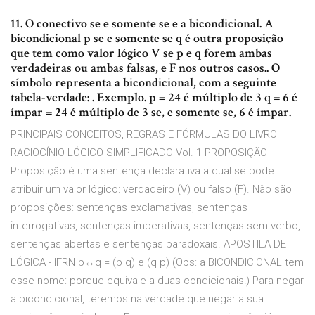
11. O conectivo se e somente se e a bicondicional. A
bicondicional p se e somente se q é outra proposição
que tem como valor lógico V se p e q forem ambas
verdadeiras ou ambas falsas, e F nos outros casos.. O
símbolo representa a bicondicional, com a seguinte
tabela-verdade: . Exemplo. p = 24 é múltiplo de 3 q = 6 é
ímpar = 24 é múltiplo de 3 se, e somente se, 6 é ímpar.
PRINCIPAIS CONCEITOS, REGRAS E FÓRMULAS DO LIVRO
RACIOCÍNIO LÓGICO SIMPLIFICADO Vol. 1 PROPOSIÇÃO
Proposição é uma sentença declarativa a qual se pode
atribuir um valor lógico: verdadeiro (V) ou falso (F). Não são
proposições: sentenças exclamativas, sentenças
interrogativas, sentenças imperativas, sentenças sem verbo,
sentenças abertas e sentenças paradoxais. APOSTILA DE
LÓGICA - IFRN p↔q = (p q) e (q p) (Obs: a BICONDICIONAL tem
esse nome: porque equivale a duas condicionais!) Para negar
a bicondicional, teremos na verdade que negar a sua