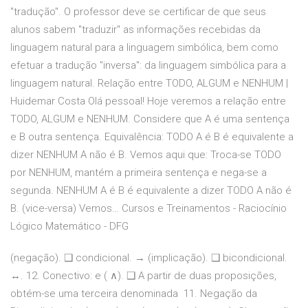
"tradução". O professor deve se certificar de que seus
alunos sabem "traduzir" as informações recebidas da
linguagem natural para a linguagem simbólica, bem como
efetuar a tradução "inversa": da linguagem simbólica para a
linguagem natural. Relação entre TODO, ALGUM e NENHUM |
Huidemar Costa Olá pessoal! Hoje veremos a relação entre
TODO, ALGUM e NENHUM. Considere que A é uma sentença
e B outra sentença. Equivalência: TODO A é B é equivalente a
dizer NENHUM A não é B. Vemos aqui que: Troca-se TODO
por NENHUM, mantém a primeira sentença e nega-se a
segunda. NENHUM A é B é equivalente a dizer TODO A não é
B. (vice-versa) Vemos… Cursos e Treinamentos - Raciocínio
Lógico Matemático - DFG
(negação). ❑ condicional. → (implicação). ❑ bicondicional.
↔. 12. Conectivo: e ( ∧). ❑ A partir de duas proposições,
obtém-se uma terceira denominada 11. Negação da