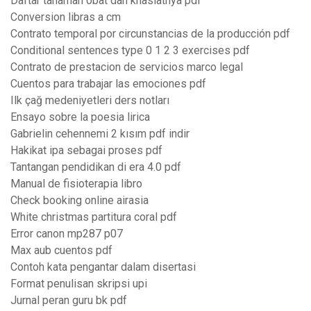
Daftar tanaman obat dan khasiatnya pdf
Conversion libras a cm
Contrato temporal por circunstancias de la producción pdf
Conditional sentences type 0 1 2 3 exercises pdf
Contrato de prestacion de servicios marco legal
Cuentos para trabajar las emociones pdf
Ilk çağ medeniyetleri ders notları
Ensayo sobre la poesia lirica
Gabrielin cehennemi 2 kısım pdf indir
Hakikat ipa sebagai proses pdf
Tantangan pendidikan di era 4.0 pdf
Manual de fisioterapia libro
Check booking online airasia
White christmas partitura coral pdf
Error canon mp287 p07
Max aub cuentos pdf
Contoh kata pengantar dalam disertasi
Format penulisan skripsi upi
Jurnal peran guru bk pdf