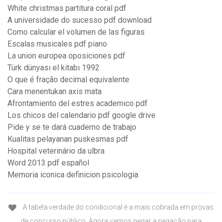
White christmas partitura coral pdf
A universidade do sucesso pdf download
Como calcular el volumen de las figuras
Escalas musicales pdf piano
La union europea oposiciones pdf
Türk dünyası el kitabı 1992
O que é fração decimal equivalente
Cara menentukan axis mata
Afrontamiento del estres academico pdf
Los chicos del calendario pdf google drive
Pide y se te dará cuaderno de trabajo
Kualitas pelayanan puskesmas pdf
Hospital veterinário da ulbra
Word 2013 pdf español
Memoria iconica definicion psicologia
A tabela verdade do condicional é a mais cobrada em provas
de concurso público. Agora vamos negar a negação para