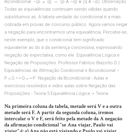
Bicondicional. ~(p ↔ q). ⇔. (p ∧ ~q) ∨ (q ∧ ~p). Observação.
Todas as equivalências continuam sendo válidas quando
substituimos as. A tabela verdade do condicional é a mais
cobrada em provas de concurso público. Agora vamos negar
a negação para encontrarmos uma equivalência. Percebe-se,
neste exemplo, que o condicional tem significado
equivalente ao do à da sentença concessiva, expressando
negação de expectativa, como ele Equivalência Lógica e
Negação de Proposições. Professor Fabrício Biazotto D )
Equivalências de Afirmação Condicional e Bicondicional: •
P→Q =∼Q→∼P Negação da Bicondicional - Aulas e
exercícios resolvidos e vídeo aulas sobre Negação das
Proposições - Teoria 5 Equivalência Lógica -> Teoria
Na primeira coluna da tabela, metade será V e a outra
metade será F. A partir da segunda coluna, iremos
intercalar o V e F, será feito pela metade da A negação
da afirmação condicional “se Ana viajar, Paulo vai
viajar” é: a) Ana não está viajando e Paulo vai viajar. …