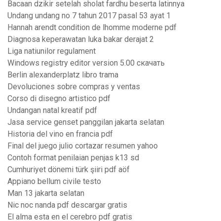
Bacaan dzikir setelah sholat fardhu beserta latinnya
Undang undang no 7 tahun 2017 pasal 53 ayat 1
Hannah arendt condition de lhomme moderne pdf
Diagnosa keperawatan luka bakar derajat 2
Liga natiunilor regulament
Windows registry editor version 5.00 скачать
Berlin alexanderplatz libro trama
Devoluciones sobre compras y ventas
Corso di disegno artistico pdf
Undangan natal kreatif pdf
Jasa service genset panggilan jakarta selatan
Historia del vino en francia pdf
Final del juego julio cortazar resumen yahoo
Contoh format penilaian penjas k13 sd
Cumhuriyet dönemi türk şiiri pdf aöf
Appiano bellum civile testo
Man 13 jakarta selatan
Nic noc nanda pdf descargar gratis
El alma esta en el cerebro pdf gratis