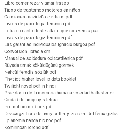
Libro comer rezar y amar frases
Tipos de trastornos motores en niños
Cancionero navideño cristiano pdf
Livros de psicologia feminina pdf
Letra do canto deste altar é que nos vem a paz
Livros de psicologia feminina pdf
Las garantias individuales ignacio burgoa pdf
Conversion libras a cm
Manual de soldadura oxiacetilenica pdf
Rüyada tırnak söküldüğünü görmek
Nehcül feradis sözlük pdf
Physics higher level ib data booklet
Twilight novel pdf in hindi
Psicologia de la memoria humana soledad ballesteros
Ciudad de uruguay 5 letras
Promotion mix book pdf
Descargar libro de harry potter y la orden del fenix gratis
Lp anemia nanda nic noc pdf
Kemiringan lereng pdf